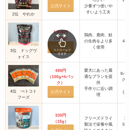
公式サイト
少量ずつ使いや
すいよう工夫
2位 やわか
1,078円
鶏肉、鹿肉、鮭
（100g）
の生肉をより多
40
公式サイト
く使用
3位 ドッグヴ
スクロールで
きます
ォイス
愛犬にあった最
499円
8パ
適なプランを提
（100g×4パッ
ク、
供
ク）
手作りに近い調
4位 ぺトコト
公式サイト
(1
理
フーズ
330円
フリーズドライ
10
（15g）
製法で栄養や風
50