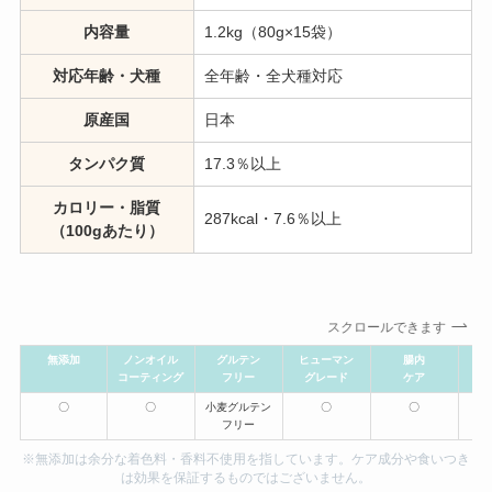
内容量
1.2kg（80g×15袋）
対応年齢・犬種
全年齢・全犬種対応
原産国
日本
タンパク質
17.3％以上
カロリー・脂質
287kcal・7.6％以上
（100gあたり）
スクロールできます
無添加
ノンオイル
グルテン
ヒューマン
腸内
コーティング
フリー
グレード
ケア
〇
〇
小麦グルテン
〇
〇
フリー
※無添加は余分な着色料・香料不使用を指しています。ケア成分や食いつき
は効果を保証するものではございません。