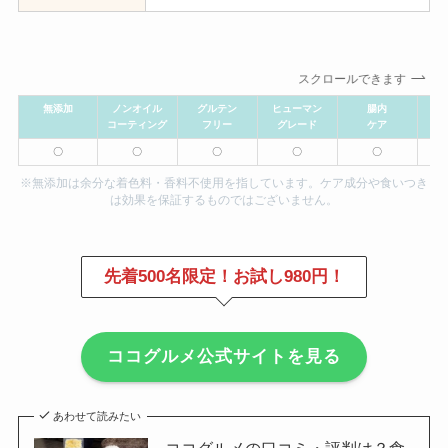
スクロールできます
無添加
ノンオイル
グルテン
ヒューマン
腸内
コーティング
フリー
グレード
ケア
〇
〇
〇
〇
〇
※無添加は余分な着色料・香料不使用を指しています。ケア成分や食いつき
は効果を保証するものではございません。
先着500名限定！お試し980円！
ココグルメ公式サイトを見る
あわせて読みたい