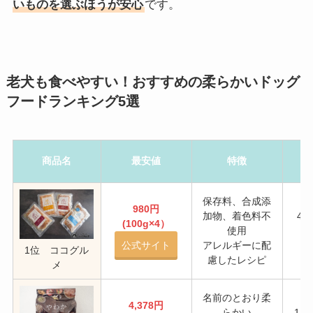
いものを選ぶほうが安心
です。
老犬も食べやすい！おすすめの柔らかいドッグ
フードランキング5選
商品名
最安値
特徴
保存料、合成添
980円
加物、着色料不
4袋
(100g×4）
使用
公式サイト
アレルギーに配
(
1位 ココグル
慮したレシピ
メ
名前のとおり柔
4,378円
らかい
1.2