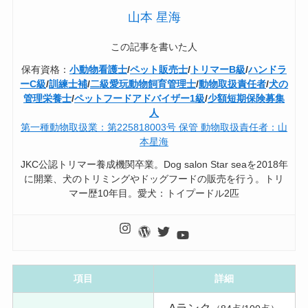
山本 星海
この記事を書いた人
保有資格：
小動物看護士
/
ペット販売士
/
トリマーB級
/
ハンドラ
ーC級
/
訓練士補
/
二級愛玩動物飼育管理士
/
動物取扱責任者
/
犬の
管理栄養士
/
ペットフードアドバイザー1級
/
少額短期保険募集
人
第一種動物取扱業：第225818003号 保管 動物取扱責任者：山
本星海
JKC公認トリマー養成機関卒業。Dog salon Star seaを2018年
に開業、犬のトリミングやドッグフードの販売を行う。トリ
マー歴10年目。愛犬：トイプードル2匹
項目
詳細