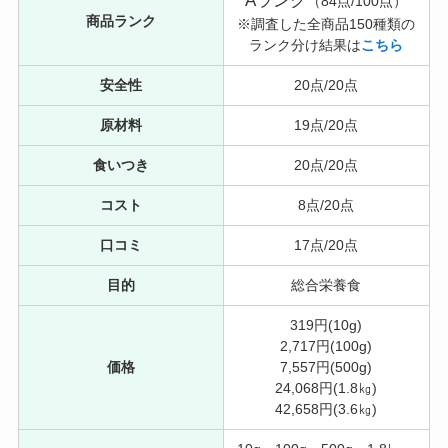
Aランク
（84点/100点）
商品ランク
※調査した全商品150種類の
ランク分け結果は
こちら
安全性
20点/20点
原材料
19点/20点
食いつき
20点/20点
コスト
8点/20点
口コミ
17点/20点
目的
総合栄養食
319円(10g)
2,717円(100g)
価格
7,557円(500g)
24,068円(1.8㎏)
42,658円(3.6㎏)