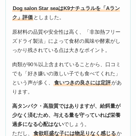
Dog salon Star seaはK9ナチュラルを「Aラン
ク」評価
としました。
原材料の品質や安全性は高く、「非加熱フリー
ズドライ製法」によって食材の風味や酵素がし
っかり残されている点は大きなポイント。
肉類が90％以上含まれていることから、口コミ
でも「好き嫌いの激しい子でも食べてくれた」
という声が多く、
食いつきの良さには定評
があ
ります。
高タンパク・高脂質ではありますが、給餌量が
少なく済むため、与える量を守っていれば栄養
過多になる心配はない
でしょう。
ただし、
食欲旺盛な子には物足りなく感じる
か