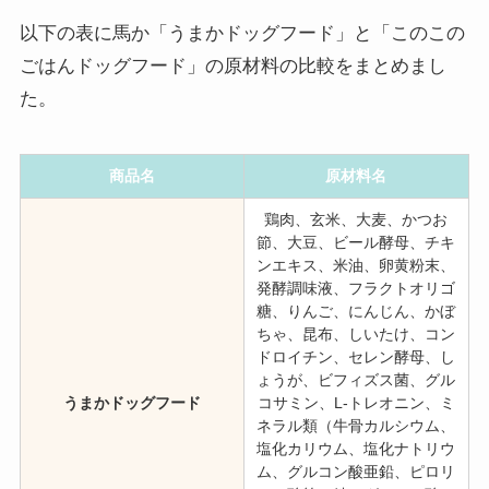
以下の表に馬か「うまかドッグフード」と「このこの
ごはんドッグフード」の原材料の比較をまとめまし
た。
商品名
原材料名
鶏肉、玄米、大麦、かつお
節、大豆、ビール酵母、チキ
ンエキス、米油、卵黄粉末、
発酵調味液、フラクトオリゴ
糖、りんご、にんじん、かぼ
ちゃ、昆布、しいたけ、コン
ドロイチン、セレン酵母、し
ょうが、ビフィズス菌、グル
うまかドッグフード
コサミン、L-トレオニン、ミ
ネラル類（牛骨カルシウム、
塩化カリウム、塩化ナトリウ
ム、グルコン酸亜鉛、ピロリ