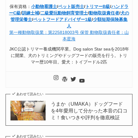
保有資格：
小動物看護士
/
ペット販売士
/
トリマーB級
/
ハンドラ
ーC級
/
訓練士補
/
二級愛玩動物飼育管理士
/
動物取扱責任者
/
犬の
管理栄養士
/
ペットフードアドバイザー1級
/
少額短期保険募集
人
第一種動物取扱業：第225818003号 保管 動物取扱責任者：山
本星海
JKC公認トリマー養成機関卒業。Dog salon Star seaを2018年
に開業、犬のトリミングやドッグフードの販売を行う。トリ
マー歴10年目。愛犬：トイプードル2匹
あわせて読みたい
うまか（UMAKA）ドッグフード
を4年愛用して分かった本音の口コ
ミ！食いつきや評判を徹底検証
あわせて読みたい