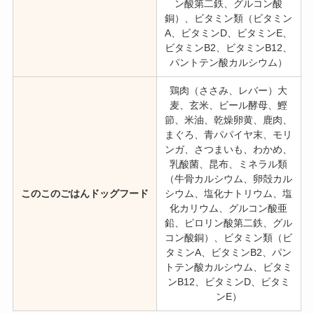
ン酸第二鉄、グルコン酸
銅）、ビタミン類（ビタミン
A、ビタミンD、ビタミンE、
ビタミンB2、ビタミンB12、
パントテン酸カルシウム）
鶏肉（ささみ、レバー）大
麦、玄米、ビール酵母、鰹
節、米油、乾燥卵黄、鹿肉、
まぐろ、青パパイヤ末、モリ
ンガ、さつまいも、わかめ、
乳酸菌、昆布、ミネラル類
（牛骨カルシウム、卵殻カル
このこのごはんドッグフード
シウム、塩化ナトリウム、塩
化カリウム、グルコン酸亜
鉛、ピロリン酸第二鉄、グル
コン酸銅）、ビタミン類（ビ
タミンA、ビタミンB2、パン
トテン酸カルシウム、ビタミ
ンB12、ビタミンD、ビタミ
ンE）