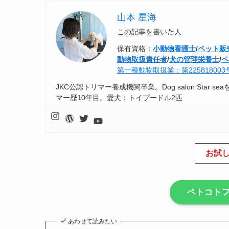
山本 星海
この記事を書いた人
保有資格：
小動物看護士
/
ペット販
動物取扱責任者
/
犬の管理栄養士
/
ペ
第一種動物取扱業：第22581800
JKC公認トリマー養成機関卒業。Dog salon Sta
マー歴10年目。愛犬：トイプードル2匹
お試し
ペトコト
あわせて読みたい