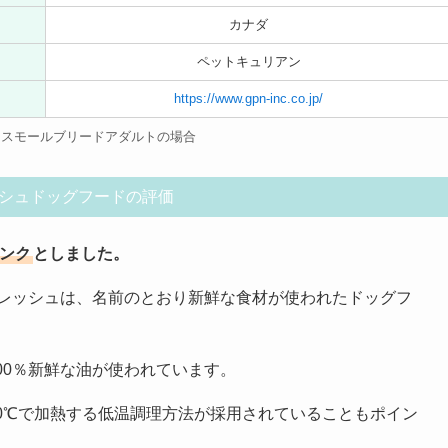
カナダ
ペットキュリアン
https://www.gpn-inc.co.jp/
 スモールブリードアダルトの場合
シュドッグフードの評価
ランク
としました。
フレッシュは、名前のとおり新鮮な食材が使われたドッグフ
00％新鮮な油が使われています。
0℃で加熱する低温調理方法が採用されていることもポイン