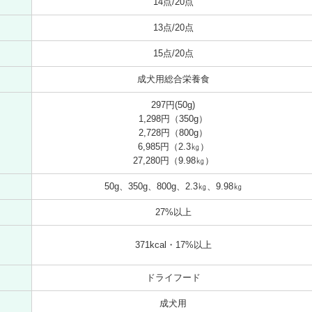
14点/20点
13点/20点
15点/20点
成犬用総合栄養食
297円(50g)
1,298円（350g）
2,728円（800g）
6,985円（2.3㎏）
27,280円（9.98㎏）
50g、350g、800g、2.3㎏、9.98㎏
27%以上
371kcal・17%以上
ドライフード
成犬用