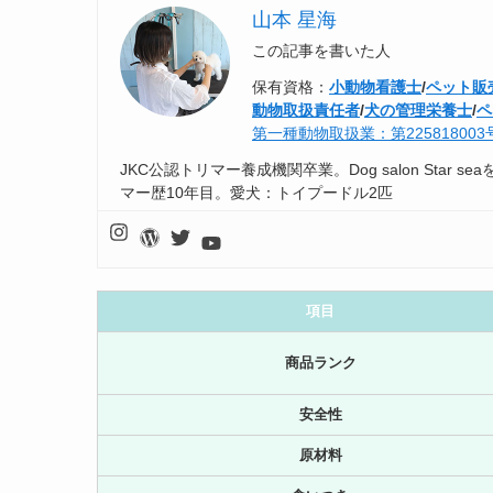
山本 星海
この記事を書いた人
保有資格：
小動物看護士
/
ペット販
動物取扱責任者
/
犬の管理栄養士
/
ペ
第一種動物取扱業：第22581800
JKC公認トリマー養成機関卒業。Dog salon Sta
マー歴10年目。愛犬：トイプードル2匹
項目
商品ランク
安全性
原材料