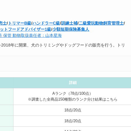
売士
/
トリマーB級
/
ハンドラーC級
/
訓練士補
/
二級愛玩動物飼育管理士
/
ットフードアドバイザー1級
/
少額短期保険募集人
3号 保管 動物取扱責任者：山本星海
r seaを2018年に開業、犬のトリミングやドッグフードの販売を行う。トリ
詳細
Aランク（78点/100点）
※調査した全商品150種類のランク分け結果はこちら
18点/20点
18点/20点