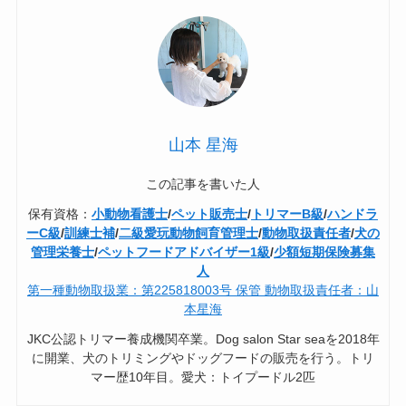
山本 星海
この記事を書いた人
保有資格：
小動物看護士
/
ペット販売士
/
トリマーB級
/
ハンドラ
ーC級
/
訓練士補
/
二級愛玩動物飼育管理士
/
動物取扱責任者
/
犬の
管理栄養士
/
ペットフードアドバイザー1級
/
少額短期保険募集
人
第一種動物取扱業：第225818003号 保管 動物取扱責任者：山
本星海
JKC公認トリマー養成機関卒業。Dog salon Star seaを2018年
に開業、犬のトリミングやドッグフードの販売を行う。トリ
マー歴10年目。愛犬：トイプードル2匹