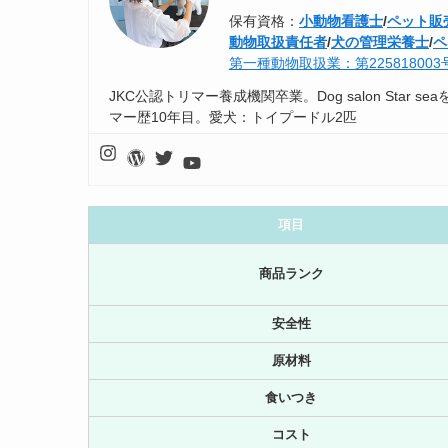
保有資格：
小動物看護士
/
ペット販
動物取扱責任者
/
犬の管理栄養士
/
ペ
第一種動物取扱業：第22581800
JKC公認トリマー養成機関卒業。Dog salon Sta
マー歴10年目。愛犬：トイプードル2匹
項目
商品ランク
安全性
原材料
食いつき
コスト