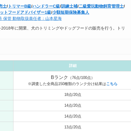
売士
/
トリマーB級
/
ハンドラーC級
/
訓練士補
/
二級愛玩動物飼育管理士
/
ットフードアドバイザー1級
/
少額短期保険募集人
3号 保管 動物取扱責任者：山本星海
r seaを2018年に開業、犬のトリミングやドッグフードの販売を行う。トリ
詳細
Bランク
（76点/100点）
※調査した全商品150種類のランク分け結果は
こちら
18点/20点
14点/20点
14点/20点
13点/20点