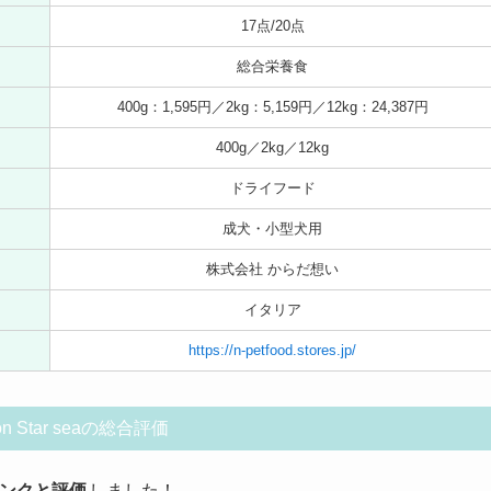
17点/20点
総合栄養食
400g：1,595円／2kg：5,159円／12kg：24,387円
400g／2kg／12kg
ドライフード
成犬・小型犬用
株式会社 からだ想い
イタリア
https://n-petfood.stores.jp/
lon Star seaの総合評価
Bランクと評価
しました！