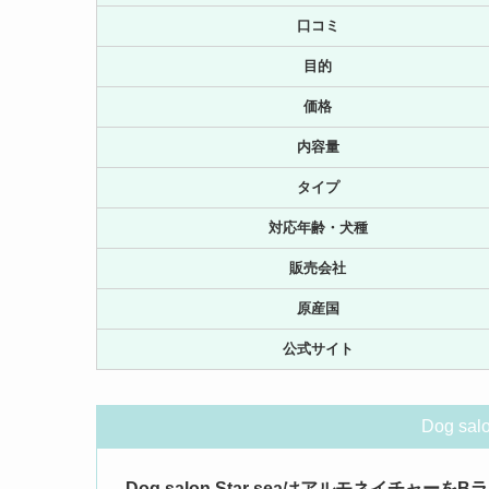
口コミ
目的
価格
内容量
タイプ
対応年齢・犬種
販売会社
原産国
公式サイト
Dog sa
Dog salon Star seaはアルモネイチャーを