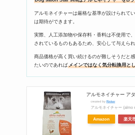
アルモネイチャーは厳格な基準が設けられて
は期待ができます。
実際、人工添加物や保存料・香料は不使用で
されているものもあるため、安心して与えら
商品価格が高く買い続けるのが難しそうだと
たいのであれば
メインではなく気分転換用と
アルモネイチャー アダ
created by
Rinker
アルモネイチャー (almo na
Amazon
楽天